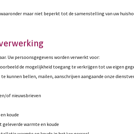
 waaronder maar niet beperkt tot de samenstelling van uw huishoud
 verwerking
ar. Uw persoonsgegevens worden verwerkt voor:
jvoorbeeld de mogelijkheid toegang te verkrijgen tot uw eigen ge
 te kunnen bellen, mailen, aanschrijven aangaande onze dienstver
 en/of nieuwsbrieven
 en koude
it geleverde warmte en koude
stallatie warmte en koude in het/uw perceel