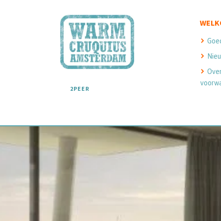
WELK
Goe
Nieu
Ove
voorw
2PEER