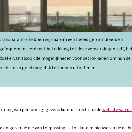
WarmGedeeld respecteert de privacy van haar klanten, in het
bijzonder hun rechten met betrekking tot de geautomatiseerde
verwerking van persoonsgegevens. Vanwege volledige
transparantie hebben wij daarom een beleid geformuleerd en
geïmplementeerd met betrekking tot deze verwerkingen zelf, he
doel ervan alsook de mogelijkheden voor betrokkenen om hun de
rechten zo goed mogelijk te kunnen uitoefenen.
herming van persoonsgegevens kunt u terecht op de
website van d
e enige versie die van toepassing is, totdat een nieuwe versie de hu