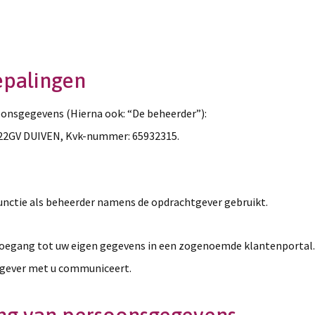
bepalingen
oonsgegevens (Hierna ook: “De beheerder”):
922GV DUIVEN, Kvk-nummer: 65932315.
nctie als beheerder namens de opdrachtgever gebruikt.
n toegang tot uw eigen gegevens in een zogenoemde klantenporta
gever met u communiceert.