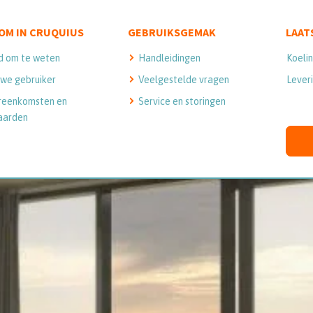
OM IN CRUQUIUS
GEBRUIKSGEMAK
LAAT
d om te weten
Handleidingen
Koeli
we gebruiker
Veelgestelde vragen
Leveri
reenkomsten en
Service en storingen
aarden
DRIES SERVICE
Privacyverklaring