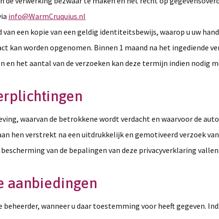
en de verwerking bezwaar te maken en het recht op gegevensoverd
via
info@WarmCruquius.nl
d van een kopie van een geldig identiteitsbewijs, waarop u uw han
act kan worden opgenomen. Binnen 1 maand na het ingediende verz
en en het aantal van de verzoeken kan deze termijn indien nodig
verplichtingen
lgeving, waarvan de betrokkene wordt verdacht en waarvoor de au
an hen verstrekt na een uitdrukkelijk en gemotiveerd verzoek van
bescherming van de bepalingen van deze privacyverklaring vallen
le aanbiedingen
 beheerder, wanneer u daar toestemming voor heeft gegeven. Indi