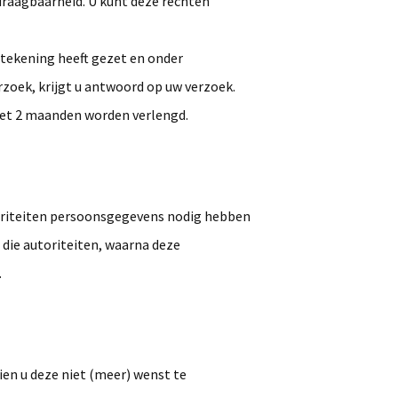
raagbaarheid. U kunt deze rechten
dtekening heeft gezet en onder
oek, krijgt u antwoord op uw verzoek.
 met 2 maanden worden verlengd.
toriteiten persoonsgegevens nodig hebben
 die autoriteiten, waarna deze
.
en u deze niet (meer) wenst te